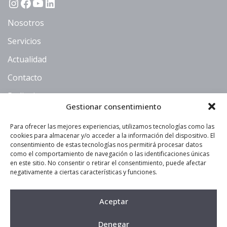
Instagram
Facebook
YouTube
LinkedIn
Nosotros
Servicios
Actualidad
Contacto
Pedir cita
Gestionar consentimiento
Calle Dr. Fleming, 2
956 06 34 70
Para ofrecer las mejores experiencias, utilizamos tecnologías como las
info@colman.es
cookies para almacenar y/o acceder a la información del dispositivo. El
consentimiento de estas tecnologías nos permitirá procesar datos
Calle Dr. Gómez Plana 1 L.16
como el comportamiento de navegación o las identificaciones únicas
956 06 34 70
en este sitio. No consentir o retirar el consentimiento, puede afectar
info@colman.es
negativamente a ciertas características y funciones.
Aviso legal
Aceptar
Política de cookies
Denegar