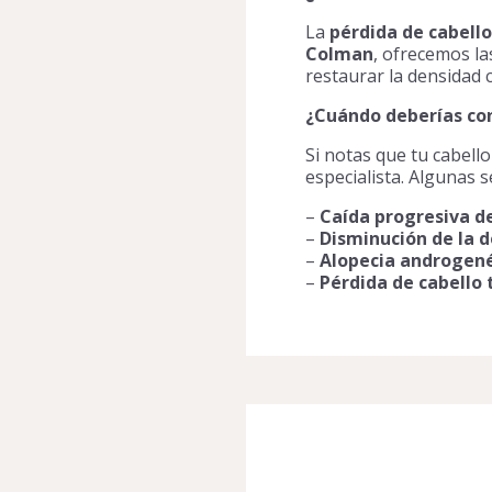
La
pérdida de cabello
Colman
, ofrecemos l
restaurar la densidad c
¿Cuándo deberías con
Si notas que tu cabell
especialista. Algunas s
–
Caída progresiva del
–
Disminución de la d
–
Alopecia androgenét
–
Pérdida de cabello 