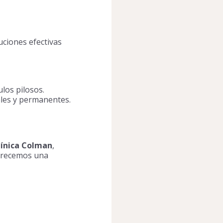
uciones efectivas
ulos pilosos.
ales y permanentes.
línica Colman
,
frecemos una