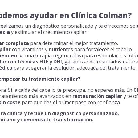
odemos ayudar en Clínica Colman?
 realizamos un diagnóstico personalizado y te ofrecemos sol
ecia
y estimular el crecimiento capilar:
lar completa
para determinar el mejor tratamiento.
pilar
con vitaminas y nutrientes para fortalecer el cabello.
ciemiento
, una terapia regenerativa para estimular los folíc
lar con técnicas FUE y DHI
, garantizando resultados natur
édico
para asegurar la evolución adecuada del tratamiento.
empezar tu tratamiento capilar?
a! Si la caída del cabello te preocupa, no esperes más. En
C
tratamientos más avanzados en
restauración capilar
y te o
sin coste
para que des el primer paso con confianza.
ra clínica y recibe un diagnóstico personalizado.
mismo y comienza tu transformación.