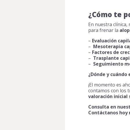
¿Cómo te p
En nuestra clínica,
para frenar la
alop
–
Evaluación capi
–
Mesoterapia ca
–
Factores de cre
–
Trasplante capi
–
Seguimiento m
¿Dónde y cuándo 
¡El momento es ahor
contamos con los 
valoración inicial 
Consulta en nuest
Contáctanos hoy 