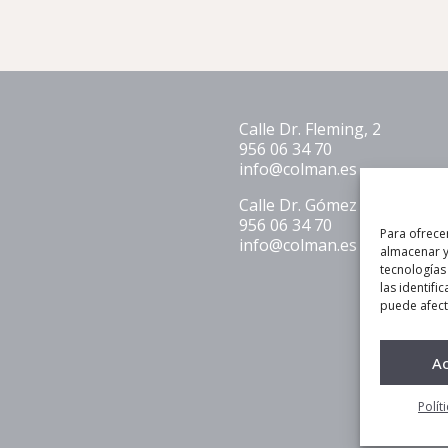
Calle Dr. Fleming, 2
956 06 34 70
info@colman.es
Calle Dr. Gómez Plana 1 L.1
956 06 34 70
Para ofrece
info@colman.es
almacenar y
tecnologías
las identifi
puede afecta
A
Polít