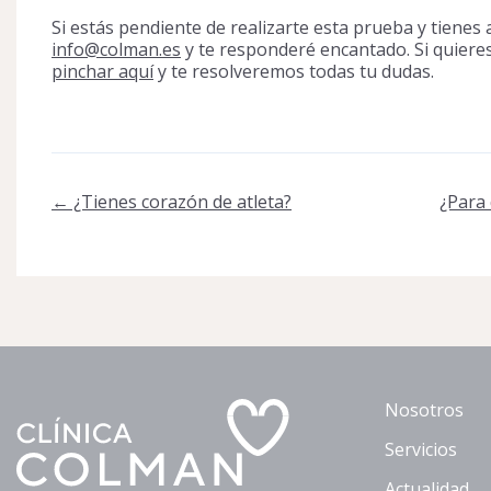
Si estás pendiente de realizarte esta prueba y tiene
info@colman.es
y te responderé encantado. Si quieres
pinchar aquí
y te resolveremos todas tu dudas.
Post
←
¿Tienes corazón de atleta?
¿Para 
navigation
Nosotros
Servicios
Actualidad