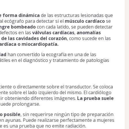
e forma dinámica
de las estructuras lesionadas que
al ecógrafo para detectar si el
músculo cardíaco
se
angre bombeado
con cada latido, se pueden detectar
 defectos en las
válvulas cardíacas
,
anomalías
 de las cavidades del corazón
, como sucede en las
cardíaca o miocardiopatía.
idad
han convertido la ecografía en una de las
tiles en el diagnóstico y tratamiento de patologías
ciente o directamente sobre el transductor. Se coloca
nte sobre el lado izquierdo del mismo. El cardiólogo
 ir obteniendo diferentes imágenes.
La prueba suele
puede prolongarse.
o posible
, sin requerirse ningún tipo de preparación
ir en ayunas. Puede realizarse perfectamente a mujeres
e es una prueba que no emite radiación.